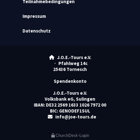
Teilnahmebedingungen
Impressum
Datenschutz
J.O.E.-Tours e.V.

· Pfahlweg 14c
25436 Tornesch
Spendenkonto
J.O.E.-Tours e.V.
Volksbank eG, Sulingen
IBAN: DE32 2569 1633 1026 7972 00
BIC: GENODEF1SUL
info@joe-tours.de

ChurchDesk-Login