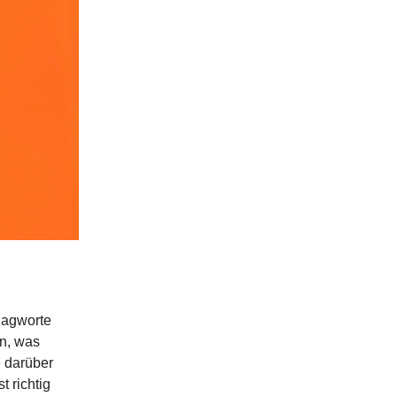
lagworte
n, was
e darüber
 richtig