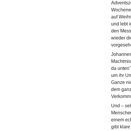
Adventsze
Wochenend
auf Weihn
und lebt 
den Messi
wieder di
vorgesehe
Johannes 
Machtmiss
da unten"
um ihr Um
Ganze nic
dem ganze
Verkomme
Und – sel
Menschen,
einem ech
gibt klar