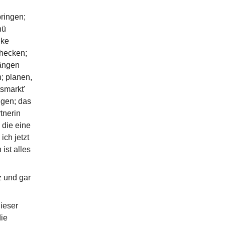
bringen;
nü
nke
checken;
ängen
; planen,
smarkt'
ngen; das
tnerin
 die eine
ich jetzt
ist alles
z und gar
ieser
die