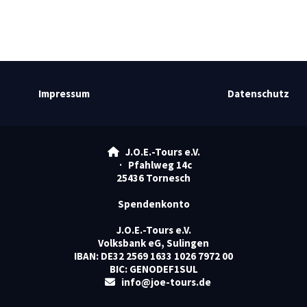
Impressum
Datenschutz
J.O.E.-Tours e.V.

· Pfahlweg 14c
25436 Tornesch
Spendenkonto
J.O.E.-Tours e.V.
Volksbank eG, Sulingen
IBAN: DE32 2569 1633 1026 7972 00
BIC: GENODEF1SUL
info@joe-tours.de
