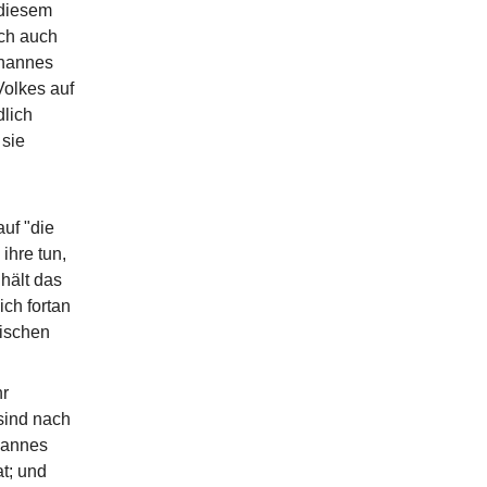
 diesem
ch auch
ohannes
Volkes auf
dlich
 sie
uf "die
ihre tun,
hält das
ich fortan
ischen
r
sind nach
hannes
t; und