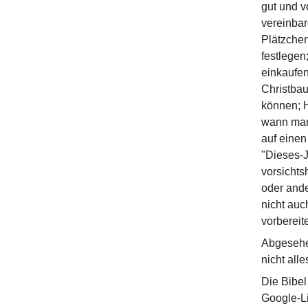
gut und v
vereinbar
Plätzche
festlegen
einkaufen
Christba
können; 
wann man
auf einen
"Dieses-J
vorsichts
oder ander
nicht auc
vorbereite
Abgesehen
nicht alle
Die Bibel
Google-Li