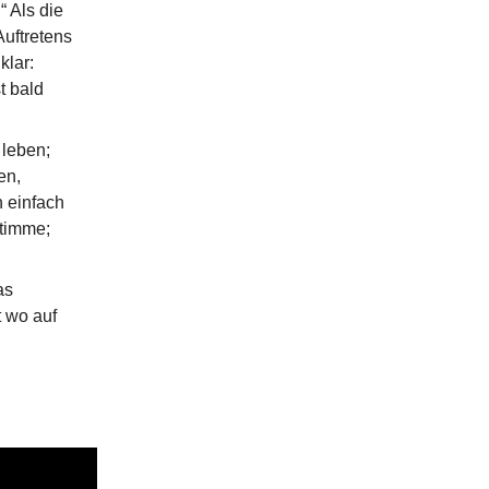
 Als die
uftretens
klar:
t bald
 leben;
en,
h einfach
Stimme;
as
t wo auf