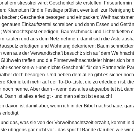
or allem stressfrei wird: Geschenkeliste erstellen; Friseurtermin
en; Klamotten für die Festtage prüfen, eventuell zur Reinigung 
n backen; Geschenke besorgen und einpacken; Weihnachtsme
; genauen Einkaufszettel schreiben und dann Essen und Geträ
; Weihnachtspost erledigen; Baumschmuck und Lichterketten 
um kaufen und aus dem Netz nehmen, damit sich die Äste aush
Hausputz erledigen und Wohnung dekorieren; Baum schmücken
 wen aus der Verwandtschaft besucht; sich auf dem Weihnacht
 Glühwein treffen und die Firmenweihnachtsfeier hinter sich bri
ahr-schenken-wir-uns-nichts-Geschenk" für den Partner/die Par
halber doch besorgen. Und neben dem allen gibt es sicher noch
e Kleinigkeit mehr auf der To-Do-Liste, die zu erledigen ist, die 
h noch nenne. Aber dann - wenn das alles abgearbeitet ist, dann 
t. Dann ist alles erledigt - und man selbst ist es auch!
 davon ist damit aber, wenn ich in der Bibel nachschaue, gan
s erledigt.
 und das, was sie von der Vorweihnachtszeit erzählt, kommt in d
ste übrigens gar nicht vor - das spricht Bände darüber, wie wir 