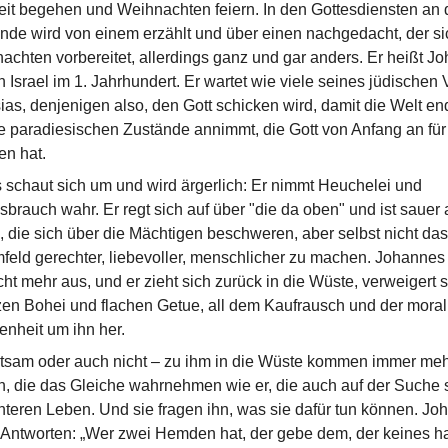
it begehen und Weihnachten feiern. In den Gottesdiensten an
e wird von einem erzählt und über einen nachgedacht, der si
achten vorbereitet, allerdings ganz und gar anders. Er heißt J
in Israel im 1. Jahrhundert. Er wartet wie viele seines jüdischen 
as, denjenigen also, den Gott schicken wird, damit die Welt en
e paradiesischen Zustände annimmt, die Gott von Anfang an für
n hat.
schaut sich um und wird ärgerlich: Er nimmt Heuchelei und
brauch wahr. Er regt sich auf über "die da oben" und ist sauer a
, die sich über die Mächtigen beschweren, aber selbst nicht das 
feld gerechter, liebevoller, menschlicher zu machen. Johannes 
ht mehr aus, und er zieht sich zurück in die Wüste, verweigert s
n Bohei und flachen Getue, all dem Kaufrausch und der moral
nheit um ihn her.
tsam oder auch nicht – zu ihm in die Wüste kommen immer meh
 die das Gleiche wahrnehmen wie er, die auch auf der Suche 
teren Leben. Und sie fragen ihn, was sie dafür tun können. Jo
e Antworten: „Wer zwei Hemden hat, der gebe dem, der keines ha