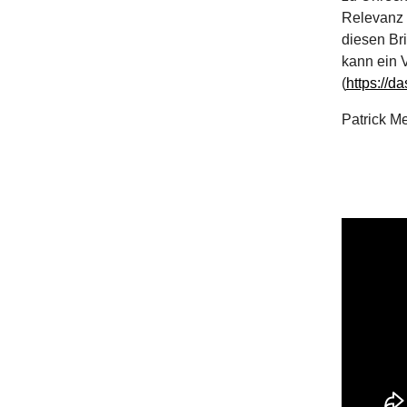
Relevanz 
diesen Br
kann ein V
(
https://d
Patrick Me