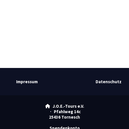
Impressum
Datenschutz
J.O.E.-Tours e.V.

· Pfahlweg 14c
25436 Tornesch
Spendenkonto