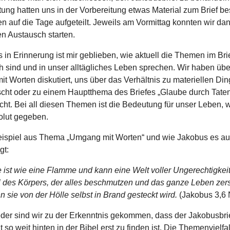
itung hatten uns in der Vorbereitung etwas Material zum Brief b
 auf die Tage aufgeteilt. Jeweils am Vormittag konnten wir dan
en Austausch starten.
in Erinnerung ist mir geblieben, wie aktuell die Themen im Bri
h sind und in unser alltägliches Leben sprechen. Wir haben üb
t Worten diskutiert, uns über das Verhältnis zu materiellen Di
cht oder zu einem Hauptthema des Briefes „Glaube durch Taten
ht. Bei all diesen Themen ist die Bedeutung für unser Leben, w
olut gegeben.
eispiel aus Thema „Umgang mit Worten“ und wie Jakobus es a
gt:
ist wie eine Flamme und kann eine Welt voller Ungerechtigkeit
eil des Körpers, der alles beschmutzen und das ganze Leben zer
 sie von der Hölle selbst in Brand gesteckt wird.
(Jakobus 3,6
der sind wir zu der Erkenntnis gekommen, dass der Jakobusbri
 so weit hinten in der Bibel erst zu finden ist. Die Themenvielfal