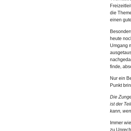
Freizeitle
die Themen
einen gut
Besonders 
heute noc
Umgang mi
ausgetaus
nachgedac
finde, abs
Nur ein B
Punkt brin
Die Zunge 
ist der T
kann, wenn
Immer wie
zu Unrecht