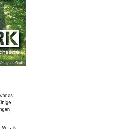
© eigene Grafik
war es
Einige
ingen
 Wir als