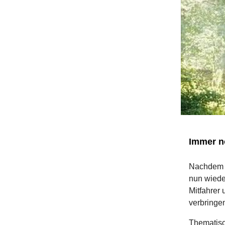
Immer no
Nachdem w
nun wieder
Mitfahrer
verbringe
Thematisc