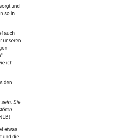
esorgt und
n so in
ef auch
er unseren
ngen
“
ie ich
us den
 sein. Sie
stören
 NLB)
ef etwas
t und die