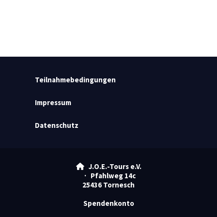
Teilnahmebedingungen
Impressum
Datenschutz
J.O.E.-Tours e.V.

· Pfahlweg 14c
25436 Tornesch
Spendenkonto